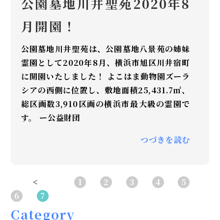
公園墓地川井聖苑2020年8
月開園！
公園墓地川井聖苑は、公園墓地八景苑の姉妹
霊園として2020年8月、横浜市旭区川井宿町
に開園いたしました！ よこはま動物園ズーラ
シアの西側に位置し、敷地面積25,431.7㎡、
総区画数3,910区画の横浜市最大級の霊園で
す。 ー公益財団
つづきを読む
<
1
2
3
4
5
6
7
Category